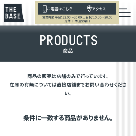
お電話はこちら
アクセス
営業時間 平日：12:00～20:00 土日祝：10:00～20:00
定休日：毎週金曜日
P
R
O
D
U
C
T
S
商
品
商品の販売は店舗のみで行っています。
在庫の有無については直接店舗までお問い合わせくださ
い。
条件に一致する商品がありません。