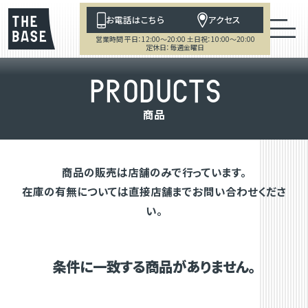
お電話はこちら
アクセス
営業時間 平日：12:00～20:00 土日祝：10:00～20:00
定休日：毎週金曜日
P
R
O
D
U
C
T
S
商
品
商品の販売は店舗のみで行っています。
在庫の有無については直接店舗までお問い合わせくださ
い。
条件に一致する商品がありません。