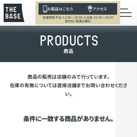
お電話はこちら
アクセス
営業時間 平日：12:00～20:00 土日祝：10:00～20:00
定休日：毎週金曜日
P
R
O
D
U
C
T
S
商
品
商品の販売は店舗のみで行っています。
在庫の有無については直接店舗までお問い合わせくださ
い。
条件に一致する商品がありません。