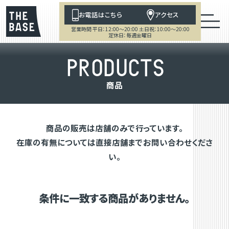
お電話はこちら
アクセス
営業時間 平日：12:00～20:00 土日祝：10:00～20:00
定休日：毎週金曜日
P
R
O
D
U
C
T
S
商
品
商品の販売は店舗のみで行っています。
在庫の有無については直接店舗までお問い合わせくださ
い。
条件に一致する商品がありません。