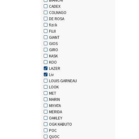
CADEX
COLNAGO
DE ROSA
fizi:k
FUJI
GIANT
GIOS
GIRO
KASK
KOO
LAZER
Liv
LOUIS GARNEAU
LOOK
MET
MARIN
MIYATA
MERIDA
OAKLEY
OGK KABUTO
POC
QUOC