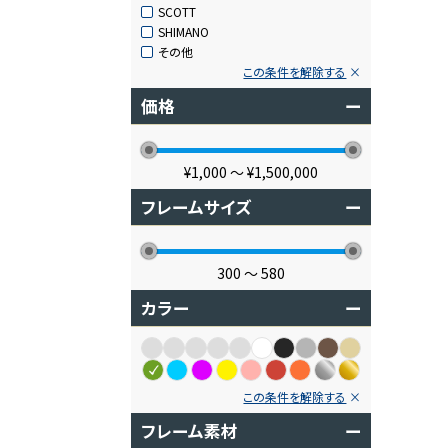
SCOTT
SHIMANO
その他
この条件を解除する
価格
ー
¥1,000
〜
¥1,500,000
フレームサイズ
ー
300
〜
580
カラー
ー
この条件を解除する
フレーム素材
ー