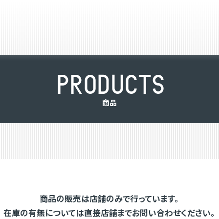
P
R
O
D
U
C
T
S
商
品
商品の販売は店舗のみで行っています。
在庫の有無については直接店舗までお問い合わせください。