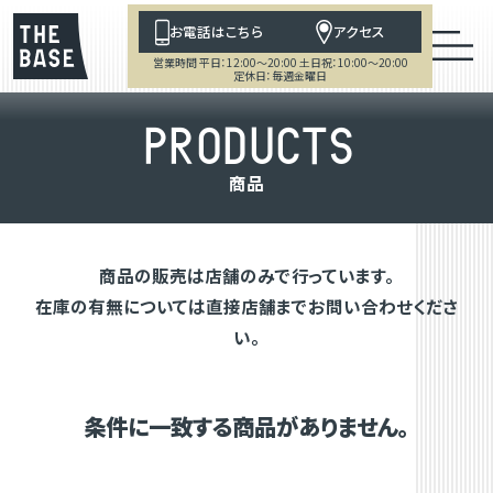
お電話はこちら
アクセス
営業時間 平日：12:00～20:00 土日祝：10:00～20:00
定休日：毎週金曜日
P
R
O
D
U
C
T
S
商
品
商品の販売は店舗のみで行っています。
在庫の有無については直接店舗までお問い合わせくださ
い。
条件に一致する商品がありません。