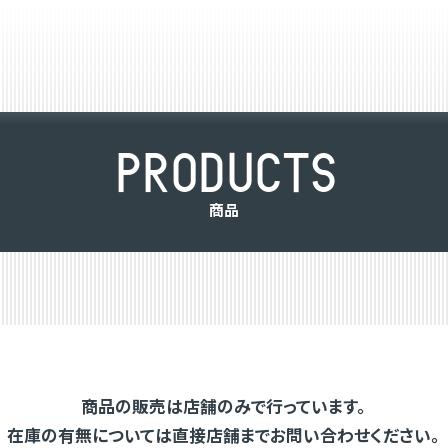
P
R
O
D
U
C
T
S
商
品
商品の販売は店舗のみで行っています。
在庫の有無については直接店舗までお問い合わせください。