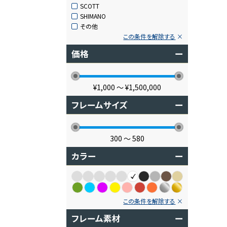
SCOTT
SHIMANO
その他
この条件を解除する
価格
ー
¥1,000
〜
¥1,500,000
フレームサイズ
ー
300
〜
580
カラー
ー
この条件を解除する
フレーム素材
ー