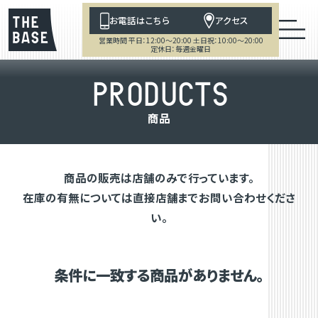
お電話はこちら
アクセス
営業時間 平日：12:00～20:00 土日祝：10:00～20:00
定休日：毎週金曜日
P
R
O
D
U
C
T
S
商
品
商品の販売は店舗のみで行っています。
在庫の有無については直接店舗までお問い合わせくださ
い。
条件に一致する商品がありません。