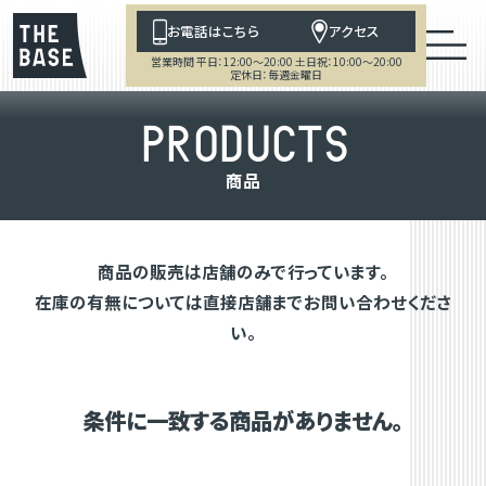
お電話はこちら
アクセス
営業時間 平日：12:00～20:00 土日祝：10:00～20:00
定休日：毎週金曜日
P
R
O
D
U
C
T
S
商
品
商品の販売は店舗のみで行っています。
在庫の有無については直接店舗までお問い合わせくださ
い。
条件に一致する商品がありません。