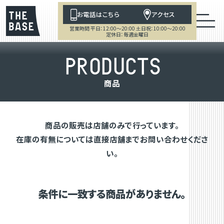
お電話はこちら
アクセス
営業時間 平日：12:00～20:00 土日祝：10:00～20:00
定休日：毎週金曜日
P
R
O
D
U
C
T
S
商
品
商品の販売は店舗のみで行っています。
在庫の有無については直接店舗までお問い合わせくださ
い。
条件に一致する商品がありません。