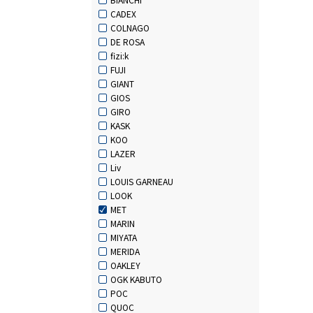
CADEX
COLNAGO
DE ROSA
fizi:k
FUJI
GIANT
GIOS
GIRO
KASK
KOO
LAZER
Liv
LOUIS GARNEAU
LOOK
MET
MARIN
MIYATA
MERIDA
OAKLEY
OGK KABUTO
POC
QUOC