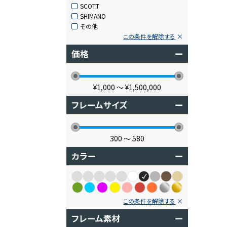
SCOTT
SHIMANO
その他
この条件を解除する
価格
ー
¥1,000
〜
¥1,500,000
フレームサイズ
ー
300
〜
580
カラー
ー
この条件を解除する
フレーム素材
ー