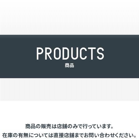
P
R
O
D
U
C
T
S
商
品
商品の販売は店舗のみで行っています。
在庫の有無については直接店舗までお問い合わせください。