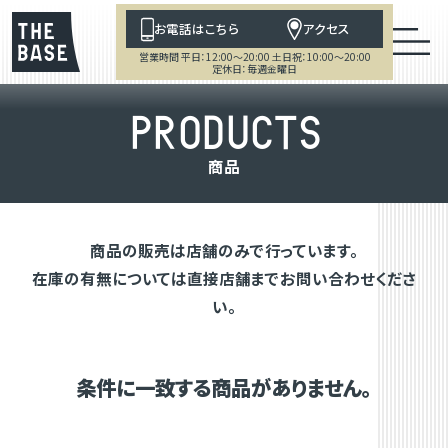
お電話はこちら
アクセス
営業時間 平日：12:00～20:00 土日祝：10:00～20:00
定休日：毎週金曜日
P
R
O
D
U
C
T
S
商
品
商品の販売は店舗のみで行っています。
在庫の有無については直接店舗までお問い合わせくださ
い。
条件に一致する商品がありません。