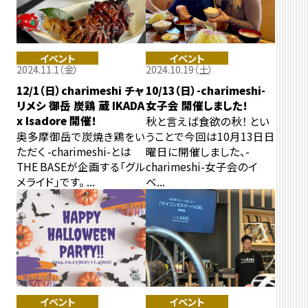
イベント
イベント
2024.11.1（金）
2024.10.19（土）
12/1（日）charimeshi チャ
10/13（日）-charimeshi-
リメシ 御岳 炭鶏 蔵 IKADA
女子会 開催しました！
x Isadore 開催！
秋と言えば食欲の秋！ とい
奥多摩御岳で炭焼き鶏をい
うことで今回は10月13日日
ただく -charimeshi-とは
曜日に開催しました、-
THE BASEが企画する「グル
charimeshi-女子会のイ
メライド」です。 ...
ベ...
イベント
イベント