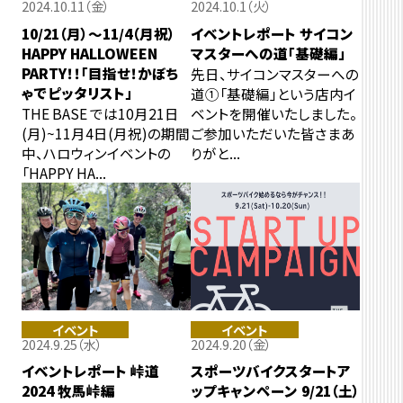
2024.10.11（金）
2024.10.1（火）
10/21（月）〜11/4（月祝）
イベントレポート サイコン
HAPPY HALLOWEEN
マスターへの道「基礎編」
PARTY！！「目指せ！かぼち
先日、サイコンマスターへの
ゃでピッタリスト」
道①「基礎編」という店内イ
THE BASE では10月21日
ベントを開催いたしました。
(月)~11月4日(月祝)の期間
ご参加いただいた皆さまあ
中、ハロウィンイベントの
りがと...
「HAPPY HA...
イベント
イベント
2024.9.25（水）
2024.9.20（金）
イベントレポート 峠道
スポーツバイクスタートア
2024 牧馬峠編
ップキャンペーン 9/21（土）