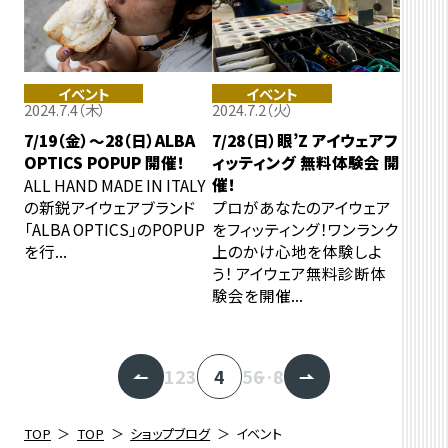
イベント
イベント
2024.7.4（木）
2024.7.2（火）
7/19（金）～28（日）ALBA
7/28（日）眼’Z アイウェアフ
OPTICS POPUP 開催！
ィッティング 無料体験会 開
催！
ALL HAND MADE IN ITALY
の新鋭アイウェアブランド
プロがあなたのアイウェア
「ALBA OPTICS」のPOPUP
をフィッティング！ワンランク
を行...
上のかけ心地を体験しよ
う！ アイウェア無料診断体
験会を開催...
1
2
3
4
5
6
…
8
TOP
TOP
ショップブログ
イベント