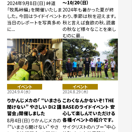
～10/20（日）
2024年9月8日(日) 峠道
「牧馬峠編」を開催いたしま
2024年も暑かった夏が終
した。 今回はライドイベント
わり、季節は秋を迎えます。
当日のレポートを写真多め
秋と言えば食欲の秋、読書
に...
の秋など様々なことを楽し
むのに最...
イベント
イベント
2024.9.4（水）
2024.8.29（木）
りかんじメカの「 “いまさら
こわくなんかないぞ！THE
聞けない” やさしい Di2 講
BASEのライドイベント 安
習会」開催しました
心して楽しんでいただける
各種イベントの紹介です。
8月4日(日) りかんじメカの
「“いまさら聞けない” やさ
サイクリストのハブ＝“中心