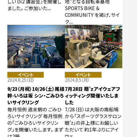
しい Di2 講習会」を開催し
地”となる自転車基地
ました。 ご参加いた...
SPORTS BIKE ＆
COMMUNITY を掲げ、サイ
ク...
イベント
イベント
2024.8.25（日）
2024.8.5（月）
9/23（月祝）10/26（土）尾根
7月28日 眼’ｚアイウェアフ
幹-いろは坂 シン・ごみひろ
ィッティング開催いたしま
いサイクリング
した
毎月恒例 週末朝の ごみひ
7/28（日）は大阪の南船場
ろいサイクリング 毎月恒例
から「スポーツグラスサロン
の「ごみひろいサイクリン
眼'z」の井上様にお越しい
グ」を開催いたします。 まず
ただいて 約1年ぶりにアイ
は2時...
ウェ...