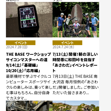
イベント
イベント
2024.7.28（日）
2024.7.24（水）
THE BASE ワークショップ
7/13（土）開催！朝の涼しい
サイコンマスターへの道
時間帯に和田峠を目指す
9/14（土）「基礎編」
「あさわだ」イベントレポー
10/20（土）「応用編」
ト
最新機材で学ぶサイクルコ
7月13日(土) THE BASE 南
ンピューター スポーツサイ
大沢店 毎月恒例の「あさわ
クルの楽しみは、乗って楽し
だ」開催しました。 ご参加い
む事はもちろん、自分自身
ただいた皆さまあり...
でカスタマ...