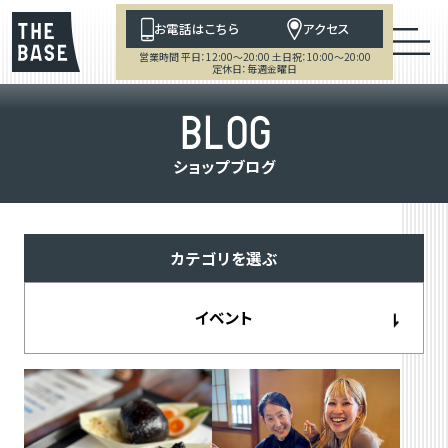
お電話はこちら
アクセス
営業時間 平日：12:00～20:00 土日祝：10:00～20:00
定休日：毎週金曜日
B
L
O
G
シ
ョ
ッ
プ
ブ
ロ
グ
カテゴリを選ぶ
イベント