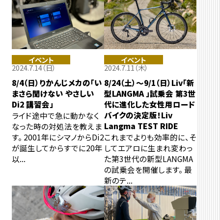
イベント
イベント
2024.7.14（日）
2024.7.11（木）
8/4（日）りかんじメカの「い
8/24（土）～9/1（日）Liv「新
まさら聞けない やさしい
型LANGMA 」試乗会 第3世
Di2 講習会」
代に進化した女性用ロード
バイクの決定版！Liv
ライド途中で急に動かなく
Langma TEST RIDE
なった時の対処法を教えま
す。 2001年にシマノからDi2
これまでよりも効率的に、そ
が誕生してからすでに20年
してエアロに生まれ変わっ
以...
た第3世代の新型LANGMA
の試乗会を開催します。 最
新のテ...