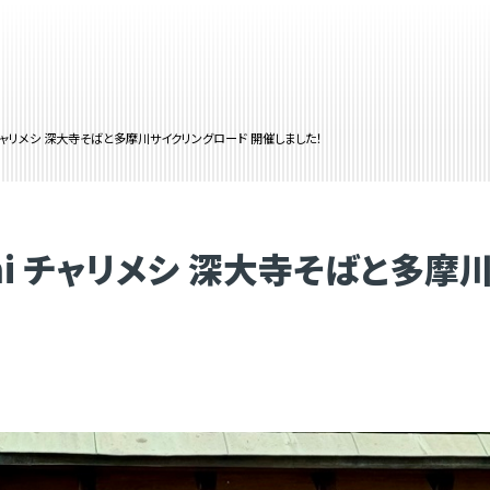
eshi チャリメシ 深大寺そばと多摩川サイクリングロード 開催しました！
meshi チャリメシ 深大寺そばと多