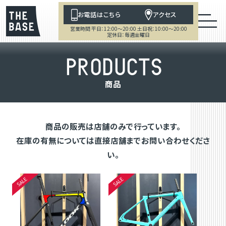
お電話はこちら
アクセス
営業時間 平日：12:00～20:00 土日祝：10:00～20:00
定休日：毎週金曜日
P
R
O
D
U
C
T
S
商
品
商品の販売は店舗のみで行っています。
在庫の有無については直接店舗までお問い合わせくださ
い。