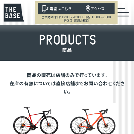
お電話はこちら
アクセス
営業時間 平日：12:00～20:00 土日祝：10:00～20:00
定休日：毎週金曜日
P
R
O
D
U
C
T
S
商
品
商品の販売は店舗のみで行っています。
在庫の有無については直接店舗までお問い合わせくださ
い。