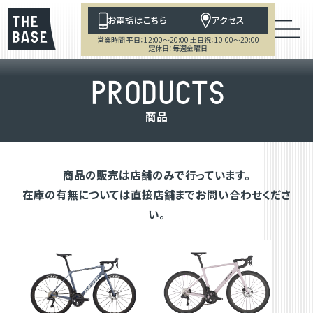
お電話はこちら
アクセス
営業時間 平日：12:00～20:00 土日祝：10:00～20:00
定休日：毎週金曜日
P
R
O
D
U
C
T
S
商
品
商品の販売は店舗のみで行っています。
在庫の有無については直接店舗までお問い合わせくださ
い。