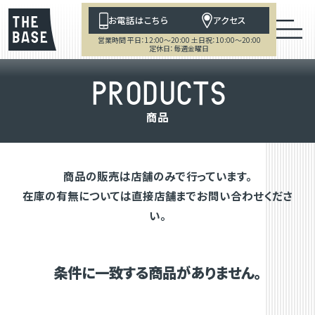
お電話はこちら
アクセス
営業時間 平日：12:00～20:00 土日祝：10:00～20:00
定休日：毎週金曜日
P
R
O
D
U
C
T
S
商
品
商品の販売は店舗のみで行っています。
在庫の有無については直接店舗までお問い合わせくださ
い。
条件に一致する商品がありません。