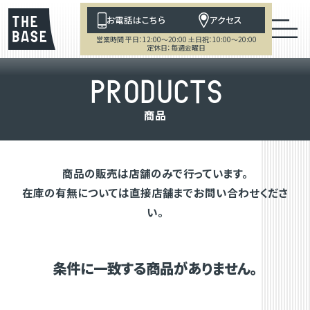
お電話はこちら
アクセス
営業時間 平日：12:00～20:00 土日祝：10:00～20:00
定休日：毎週金曜日
P
R
O
D
U
C
T
S
商
品
商品の販売は店舗のみで行っています。
在庫の有無については直接店舗までお問い合わせくださ
い。
条件に一致する商品がありません。