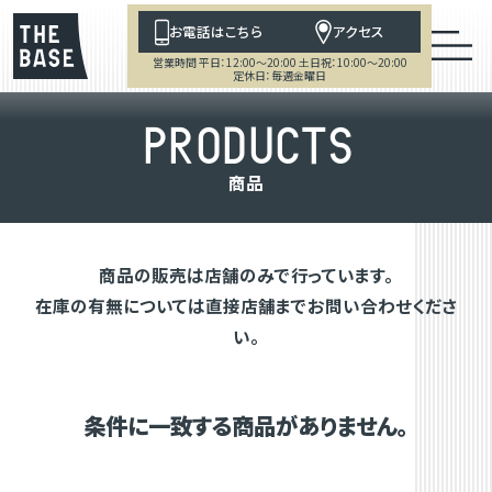
お電話はこちら
アクセス
営業時間 平日：12:00～20:00 土日祝：10:00～20:00
定休日：毎週金曜日
P
R
O
D
U
C
T
S
商
品
商品の販売は店舗のみで行っています。
在庫の有無については直接店舗までお問い合わせくださ
い。
条件に一致する商品がありません。