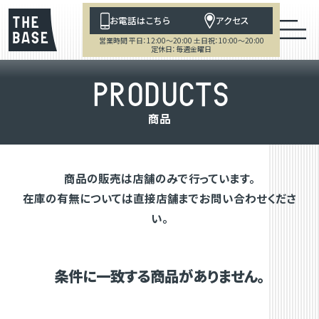
お電話はこちら
アクセス
営業時間 平日：12:00～20:00 土日祝：10:00～20:00
定休日：毎週金曜日
P
R
O
D
U
C
T
S
商
品
商品の販売は店舗のみで行っています。
在庫の有無については直接店舗までお問い合わせくださ
い。
条件に一致する商品がありません。