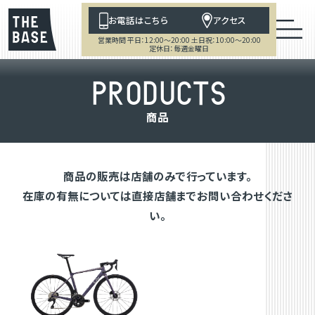
お電話はこちら
アクセス
営業時間 平日：12:00～20:00 土日祝：10:00～20:00
定休日：毎週金曜日
P
R
O
D
U
C
T
S
商
品
商品の販売は店舗のみで行っています。
在庫の有無については直接店舗までお問い合わせくださ
い。