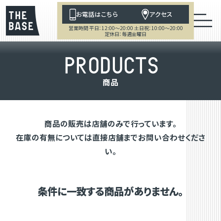
お電話はこちら
アクセス
営業時間 平日：12:00～20:00 土日祝：10:00～20:00
定休日：毎週金曜日
P
R
O
D
U
C
T
S
商
品
商品の販売は店舗のみで行っています。
在庫の有無については直接店舗までお問い合わせくださ
い。
条件に一致する商品がありません。