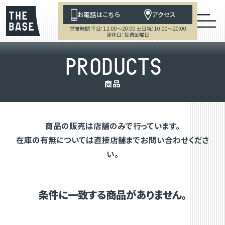
お電話はこちら
アクセス
営業時間 平日：12:00～20:00 土日祝：10:00～20:00
定休日：毎週金曜日
P
R
O
D
U
C
T
S
商
品
商品の販売は店舗のみで行っています。
在庫の有無については直接店舗までお問い合わせくださ
い。
条件に一致する商品がありません。