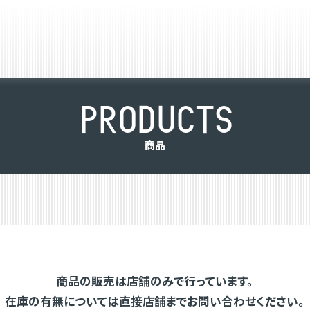
P
R
O
D
U
C
T
S
商
品
商品の販売は店舗のみで行っています。
在庫の有無については直接店舗までお問い合わせください。