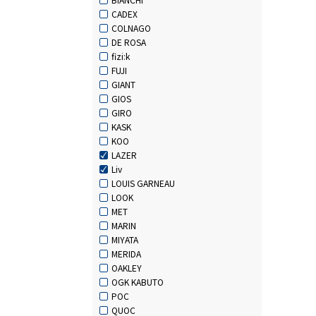
CADEX
COLNAGO
DE ROSA
fizi:k
FUJI
GIANT
GIOS
GIRO
KASK
KOO
LAZER
Liv
LOUIS GARNEAU
LOOK
MET
MARIN
MIYATA
MERIDA
OAKLEY
OGK KABUTO
POC
QUOC