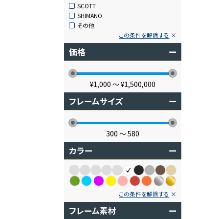
SCOTT
SHIMANO
その他
この条件を解除する
価格
ー
¥1,000
〜
¥1,500,000
フレームサイズ
ー
300
〜
580
カラー
ー
この条件を解除する
フレーム素材
ー