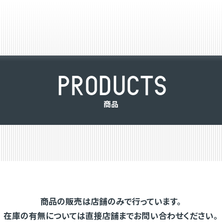
P
R
O
D
U
C
T
S
商
品
商品の販売は店舗のみで行っています。
在庫の有無については直接店舗までお問い合わせください。