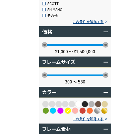
SCOTT
SHIMANO
その他
この条件を解除する
価格
ー
¥1,000
〜
¥1,500,000
フレームサイズ
ー
300
〜
580
カラー
ー
この条件を解除する
フレーム素材
ー