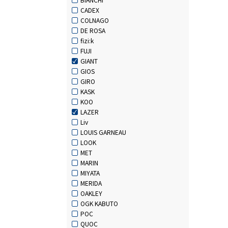
CADEX
COLNAGO
DE ROSA
fizi:k
FUJI
GIANT
GIOS
GIRO
KASK
KOO
LAZER
Liv
LOUIS GARNEAU
LOOK
MET
MARIN
MIYATA
MERIDA
OAKLEY
OGK KABUTO
POC
QUOC