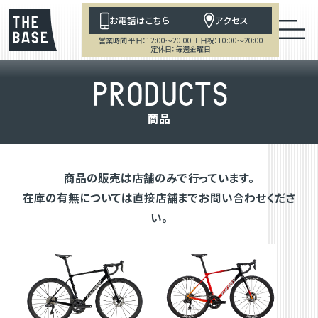
お電話はこちら
アクセス
営業時間 平日：12:00～20:00 土日祝：10:00～20:00
定休日：毎週金曜日
P
R
O
D
U
C
T
S
商
品
商品の販売は店舗のみで行っています。
在庫の有無については直接店舗までお問い合わせくださ
い。