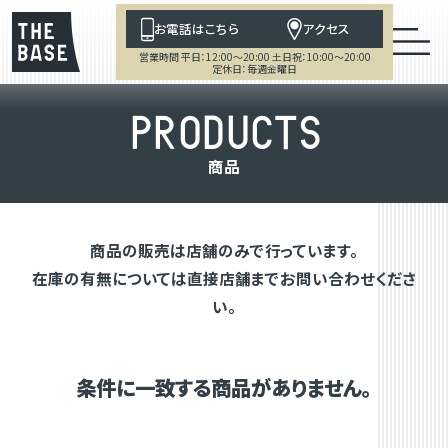
お電話はこちら
アクセス
営業時間 平日：12:00～20:00 土日祝：10:00～20:00
定休日：毎週金曜日
P
R
O
D
U
C
T
S
商
品
商品の販売は店舗のみで行っています。
在庫の有無については直接店舗までお問い合わせくださ
い。
条件に一致する商品がありません。