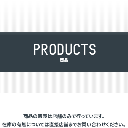
P
R
O
D
U
C
T
S
商
品
商品の販売は店舗のみで行っています。
在庫の有無については直接店舗までお問い合わせください。