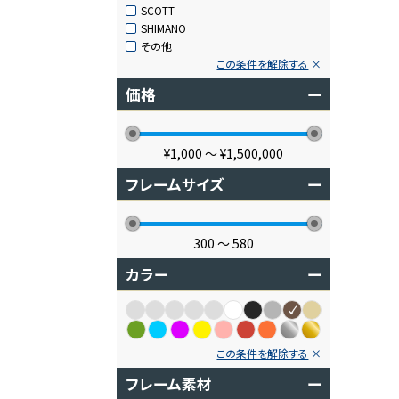
SCOTT
SHIMANO
その他
この条件を解除する
価格
ー
¥1,000
〜
¥1,500,000
フレームサイズ
ー
300
〜
580
カラー
ー
この条件を解除する
フレーム素材
ー