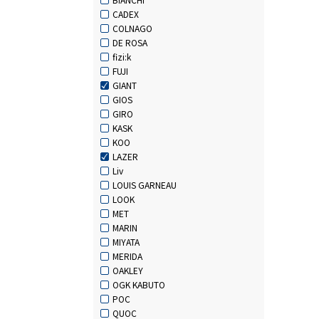
CADEX
COLNAGO
DE ROSA
fizi:k
FUJI
GIANT
GIOS
GIRO
KASK
KOO
LAZER
Liv
LOUIS GARNEAU
LOOK
MET
MARIN
MIYATA
MERIDA
OAKLEY
OGK KABUTO
POC
QUOC