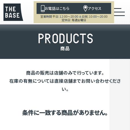
お電話はこちら
アクセス
営業時間 平日：12:00～20:00 土日祝：10:00～20:00
定休日：毎週金曜日
P
R
O
D
U
C
T
S
商
品
商品の販売は店舗のみで行っています。
在庫の有無については直接店舗までお問い合わせくださ
い。
条件に一致する商品がありません。