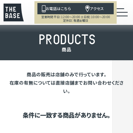
お電話はこちら
アクセス
営業時間 平日：12:00～20:00 土日祝：10:00～20:00
定休日：毎週金曜日
P
R
O
D
U
C
T
S
商
品
商品の販売は店舗のみで行っています。
在庫の有無については直接店舗までお問い合わせくださ
い。
条件に一致する商品がありません。