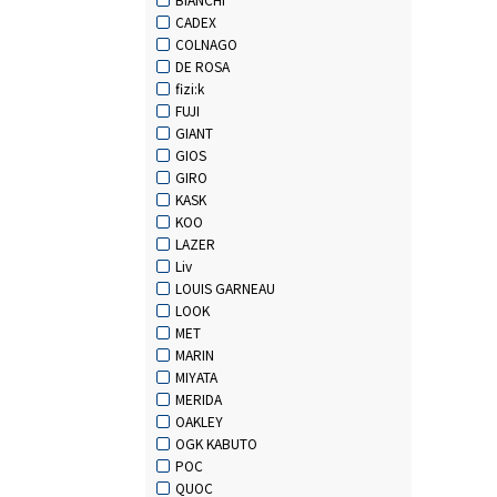
CADEX
COLNAGO
DE ROSA
fizi:k
FUJI
GIANT
GIOS
GIRO
KASK
KOO
LAZER
Liv
LOUIS GARNEAU
LOOK
MET
MARIN
MIYATA
MERIDA
OAKLEY
OGK KABUTO
POC
QUOC