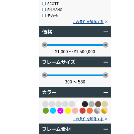
SCOTT
SHIMANO
その他
この条件を解除する
価格
ー
¥1,000
〜
¥1,500,000
フレームサイズ
ー
300
〜
580
カラー
ー
この条件を解除する
フレーム素材
ー