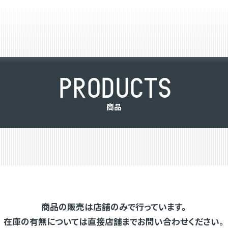
P
R
O
D
U
C
T
S
商
品
商品の販売は店舗のみで行っています。
在庫の有無については直接店舗までお問い合わせください。