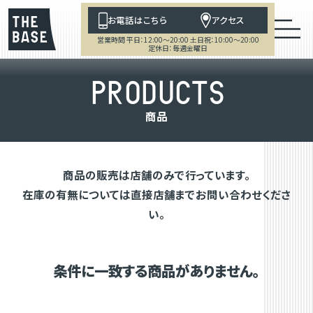
お電話はこちら
アクセス
営業時間 平日：12:00～20:00 土日祝：10:00～20:00
定休日：毎週金曜日
P
R
O
D
U
C
T
S
商
品
商品の販売は店舗のみで行っています。
在庫の有無については直接店舗までお問い合わせくださ
い。
条件に一致する商品がありません。