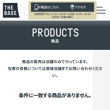
お電話はこちら
アクセス
営業時間 平日：12:00～20:00 土日祝：10:00～20:00
定休日：毎週金曜日
P
R
O
D
U
C
T
S
商
品
商品の販売は店舗のみで行っています。
在庫の有無については直接店舗までお問い合わせくださ
い。
条件に一致する商品がありません。