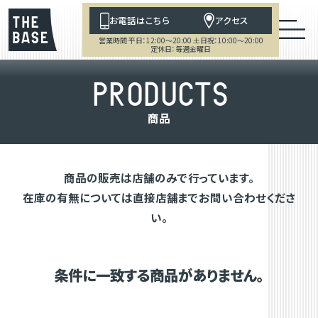
お電話はこちら
アクセス
営業時間 平日：12:00～20:00 土日祝：10:00～20:00
定休日：毎週金曜日
P
R
O
D
U
C
T
S
商
品
商品の販売は店舗のみで行っています。
在庫の有無については直接店舗までお問い合わせくださ
い。
条件に一致する商品がありません。