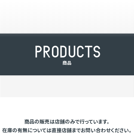
P
R
O
D
U
C
T
S
商
品
商品の販売は店舗のみで行っています。
在庫の有無については直接店舗までお問い合わせください。