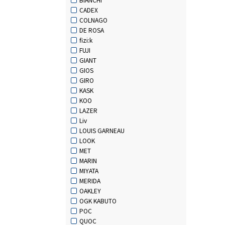
CADEX
COLNAGO
DE ROSA
fizi:k
FUJI
GIANT
GIOS
GIRO
KASK
KOO
LAZER
Liv
LOUIS GARNEAU
LOOK
MET
MARIN
MIYATA
MERIDA
OAKLEY
OGK KABUTO
POC
QUOC