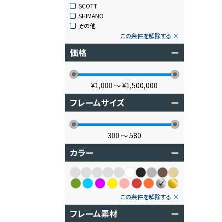
SCOTT
SHIMANO
その他
この条件を解除する
価格
ー
¥1,000
〜
¥1,500,000
フレームサイズ
ー
300
〜
580
カラー
ー
この条件を解除する
フレーム素材
ー