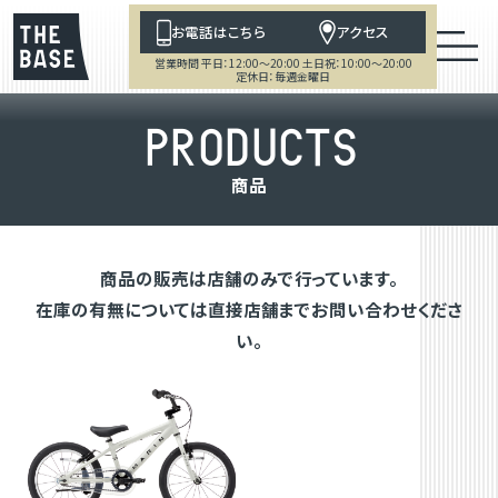
お電話はこちら
アクセス
営業時間 平日：12:00～20:00 土日祝：10:00～20:00
定休日：毎週金曜日
P
R
O
D
U
C
T
S
商
品
商品の販売は店舗のみで行っています。
在庫の有無については直接店舗までお問い合わせくださ
い。