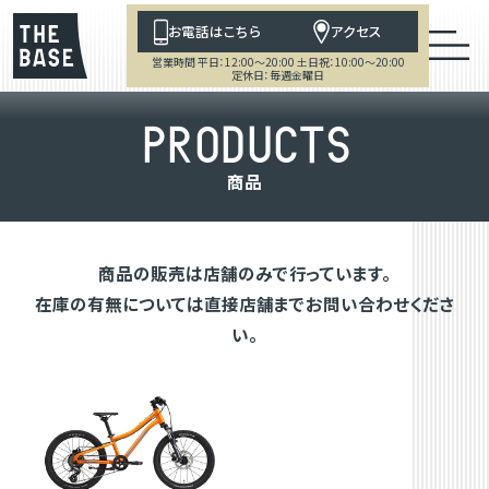
お電話はこちら
アクセス
営業時間 平日：12:00～20:00 土日祝：10:00～20:00
定休日：毎週金曜日
P
R
O
D
U
C
T
S
商
品
商品の販売は店舗のみで行っています。
在庫の有無については直接店舗までお問い合わせくださ
い。