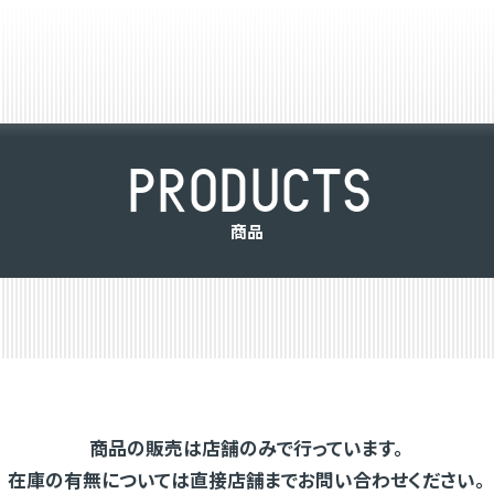
P
R
O
D
U
C
T
S
商
品
商品の販売は店舗のみで行っています。
在庫の有無については直接店舗までお問い合わせください。