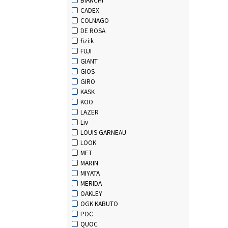
CADEX
COLNAGO
DE ROSA
fizi:k
FUJI
GIANT
GIOS
GIRO
KASK
KOO
LAZER
Liv
LOUIS GARNEAU
LOOK
MET
MARIN
MIYATA
MERIDA
OAKLEY
OGK KABUTO
POC
QUOC