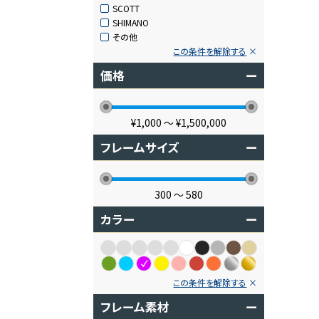
SCOTT
SHIMANO
その他
この条件を解除する
価格
ー
¥1,000
〜
¥1,500,000
フレームサイズ
ー
300
〜
580
カラー
ー
この条件を解除する
フレーム素材
ー