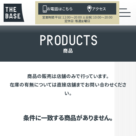
お電話はこちら
アクセス
営業時間 平日：12:00～20:00 土日祝：10:00～20:00
定休日：毎週金曜日
P
R
O
D
U
C
T
S
商
品
商品の販売は店舗のみで行っています。
在庫の有無については直接店舗までお問い合わせくださ
い。
条件に一致する商品がありません。