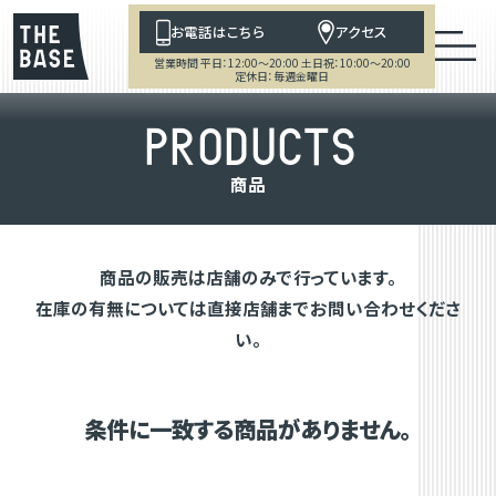
お電話はこちら
アクセス
営業時間 平日：12:00～20:00 土日祝：10:00～20:00
定休日：毎週金曜日
P
R
O
D
U
C
T
S
商
品
商品の販売は店舗のみで行っています。
在庫の有無については直接店舗までお問い合わせくださ
い。
条件に一致する商品がありません。