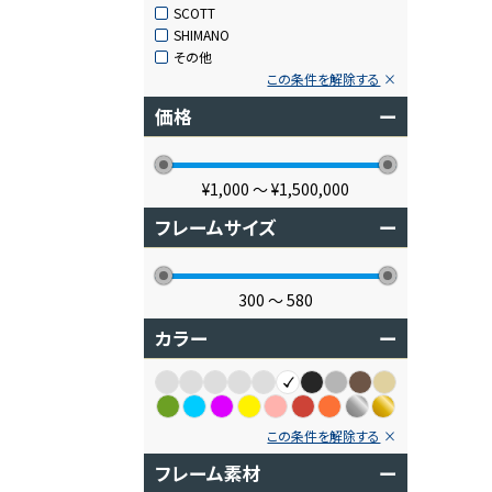
SCOTT
SHIMANO
その他
この条件を解除する
価格
ー
¥1,000
〜
¥1,500,000
フレームサイズ
ー
300
〜
580
カラー
ー
この条件を解除する
フレーム素材
ー