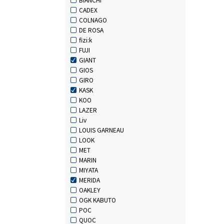
CADEX
COLNAGO
DE ROSA
fizi:k
FUJI
GIANT
GIOS
GIRO
KASK
KOO
LAZER
Liv
LOUIS GARNEAU
LOOK
MET
MARIN
MIYATA
MERIDA
OAKLEY
OGK KABUTO
POC
QUOC