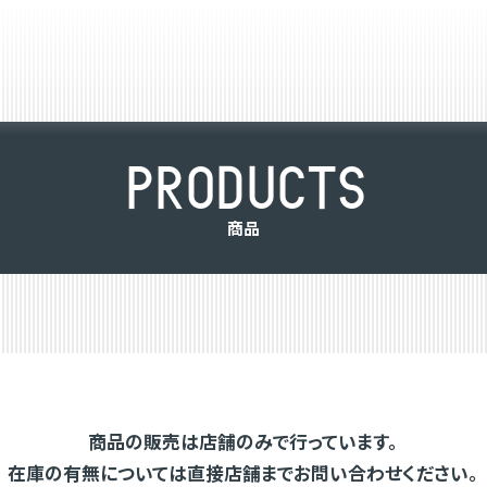
P
R
O
D
U
C
T
S
商
品
商品の販売は店舗のみで行っています。
在庫の有無については直接店舗までお問い合わせください。