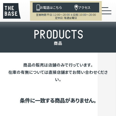
お電話はこちら
アクセス
営業時間 平日：12:00～20:00 土日祝：10:00～20:00
定休日：毎週金曜日
P
R
O
D
U
C
T
S
商
品
商品の販売は店舗のみで行っています。
在庫の有無については直接店舗までお問い合わせくださ
い。
条件に一致する商品がありません。