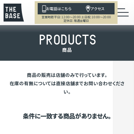
お電話はこちら
アクセス
営業時間 平日：12:00～20:00 土日祝：10:00～20:00
定休日：毎週金曜日
P
R
O
D
U
C
T
S
商
品
商品の販売は店舗のみで行っています。
在庫の有無については直接店舗までお問い合わせくださ
い。
条件に一致する商品がありません。