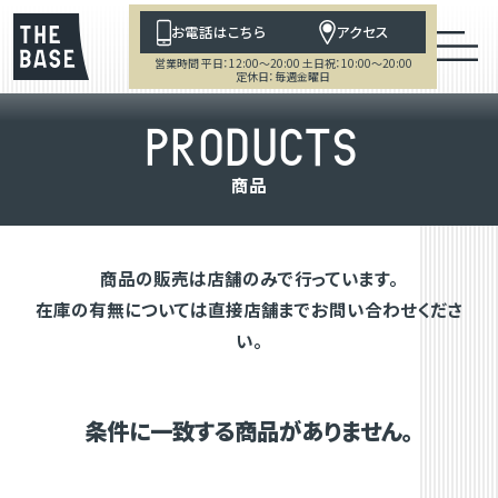
お電話はこちら
アクセス
営業時間 平日：12:00～20:00 土日祝：10:00～20:00
定休日：毎週金曜日
P
R
O
D
U
C
T
S
商
品
商品の販売は店舗のみで行っています。
在庫の有無については直接店舗までお問い合わせくださ
い。
条件に一致する商品がありません。