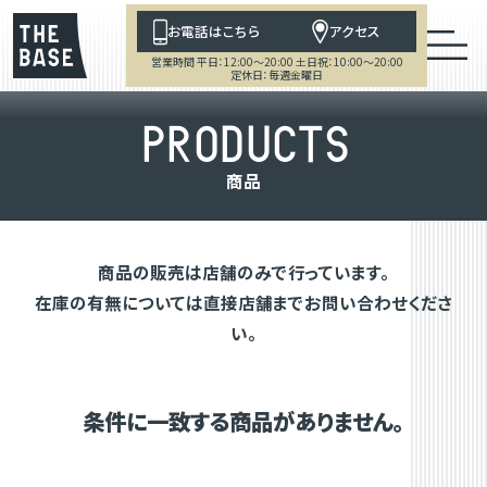
お電話はこちら
アクセス
営業時間 平日：12:00～20:00 土日祝：10:00～20:00
定休日：毎週金曜日
P
R
O
D
U
C
T
S
商
品
商品の販売は店舗のみで行っています。
在庫の有無については直接店舗までお問い合わせくださ
い。
条件に一致する商品がありません。