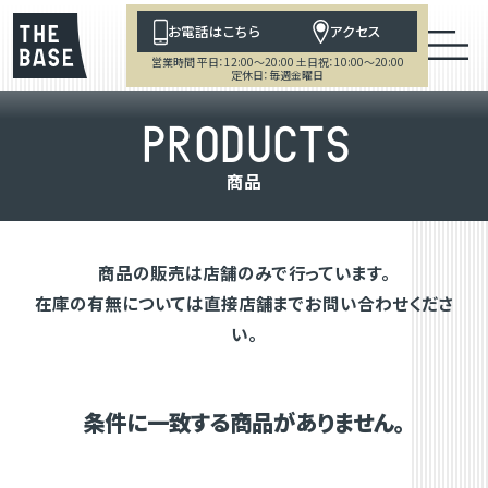
お電話はこちら
アクセス
営業時間 平日：12:00～20:00 土日祝：10:00～20:00
定休日：毎週金曜日
P
R
O
D
U
C
T
S
商
品
商品の販売は店舗のみで行っています。
在庫の有無については直接店舗までお問い合わせくださ
い。
条件に一致する商品がありません。