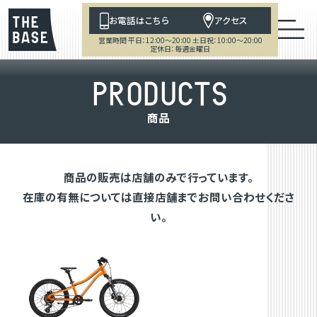
お電話はこちら
アクセス
営業時間 平日：12:00～20:00 土日祝：10:00～20:00
定休日：毎週金曜日
P
R
O
D
U
C
T
S
商
品
商品の販売は店舗のみで行っています。
在庫の有無については直接店舗までお問い合わせくださ
い。