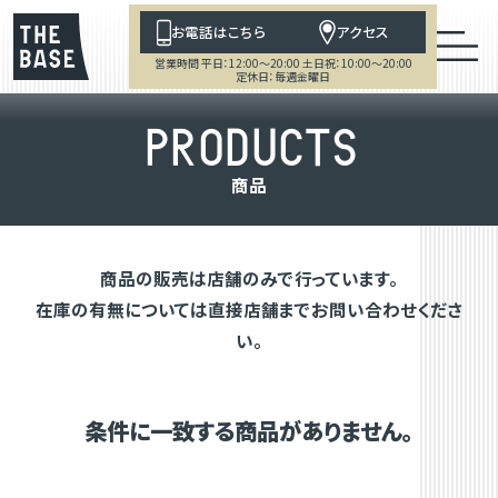
お電話はこちら
アクセス
営業時間 平日：12:00～20:00 土日祝：10:00～20:00
定休日：毎週金曜日
P
R
O
D
U
C
T
S
商
品
商品の販売は店舗のみで行っています。
在庫の有無については直接店舗までお問い合わせくださ
い。
条件に一致する商品がありません。