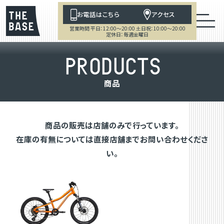
お電話はこちら
アクセス
営業時間 平日：12:00～20:00 土日祝：10:00～20:00
定休日：毎週金曜日
P
R
O
D
U
C
T
S
商
品
商品の販売は店舗のみで行っています。
在庫の有無については直接店舗までお問い合わせくださ
い。